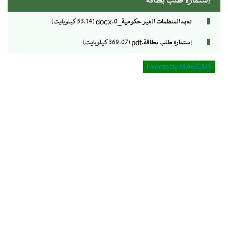
إستمارة طلب بطاقة
تعهد المنظمات الغير حكومية_0.docx
(53.14 كيلوبايت)
إستمارة طلب بطاقة.pdf
(369.07 كيلوبايت)
Tweets by MAECME