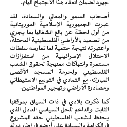
جهود لضمان انعقاد هذا الاجتماع الهام.
أصحاب السمو والمعالي والسعادة، لقد
عبرت الجمهورية الإسلامية الموريتانية
من أول لحظة عن بالغ انشغالها بما يجري
من تصعيد بالأراضي الفلسطينية المحتلة،
واعتبرته نتيجة حتمية لما تمارسه سلطات
الاحتلال الإسرائيلية من استفزازات
مستمرة وانتهاكات ممنهجة لحقوق الشعب
الفلسطيني ولحرمة المسجد الأقصى
المبارك، مع التمادي في التوسع الاستيطاني
ومصادرة الأراضي وتهجير المواطنين.
كما ذكرت بلادي في ذات السياق بموقفها
الثابت والداعم للحل السياسي العادل الذي
يحفظ للشعب الفلسطيني حقه المشروع
في الكرامة والسيادة على أرضه في إطار دولة