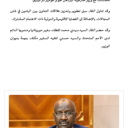
محادثات مع وزير خارجية البرتغال جواو غوميز كرافينيو.
وقد تناول اللقاء سبل تطوير وتعزيز علاقات التعاون بين البلدين في شتى
المجالات، بالإضافة إلى القضايا الإقليمية والدولية ذات الاهتمام المشترك.
وقد حضر اللقاء السيد سيدي محمد لقظف سفير موريتانيا ومندوبها الدائم
لدى الأمم المتحدة، والسيد حسني لفقيه السفير مكلف بمهمة بديوان
الوزير.