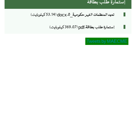
إستمارة طلب بطاقة
تعهد المنظمات الغير حكومية_0.docx
(53.14 كيلوبايت)
إستمارة طلب بطاقة.pdf
(369.07 كيلوبايت)
Tweets by MAECME