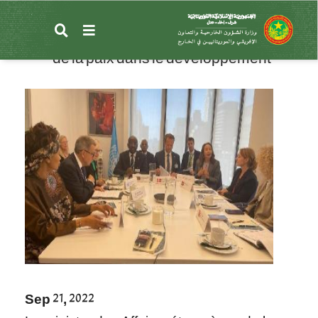
تجاوز
إلى
New York : le ministre des Affaires
المحتوى
étrangères souligne le rôle du maintien
الرئيسي
de la paix dans le développement
Sep 21, 2022