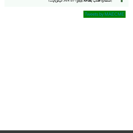
إستمارة طلب بطاقة.pdf
(369.07 كيلوبايت)
Tweets by MAECME